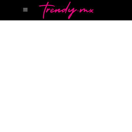
25 ABRIL, 2025
TASTE
,
VEGAN
HOTEL NIZUC CANCUN
RESTAURANTE
RAMONA NIZUC