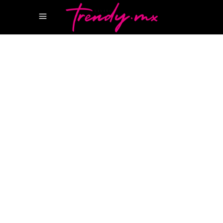
30 SEPTIEMBRE, 2021
SIN CATEGORÍA
HOLSTEINS
RICARDO AÑORVE
SONORA
GRILL
SONORA GRILL GROUP
SONORA GRILL
LA ISLA CANCÚN
SONORA PRIME CANCÚN