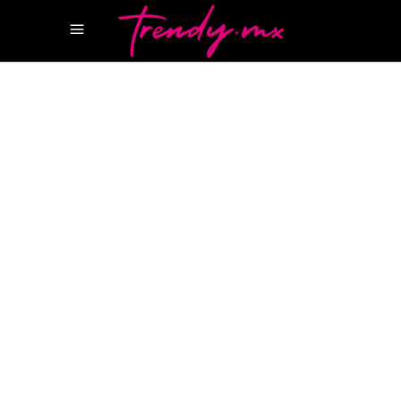
3 SEPTIEMBRE, 2025
TASTE
GRUPO COSTEÑO
ICHIKANI
RYOSHI LA
ISLA
RYOSHI LA ISLA CANCUN