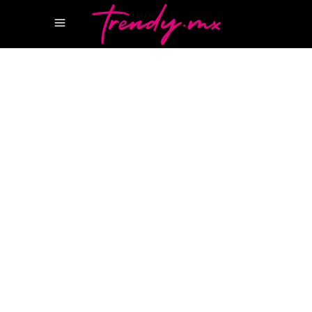
3 SEPTIEMBRE, 2025
TASTE
GRUPO COSTEÑO
ICHIKANI
RYOSHI LA
ISLA
RYOSHI LA ISLA CANCUN