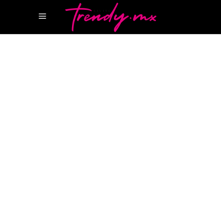
11 FEBRERO, 2026
TASTE
ATLANTIS
ATLANTIS THE PALM
ITHAA
MALDIVAS
ITHAA UNDERSEA
RESTAURANT
OSSIANO DUBÁI
OSSIANO