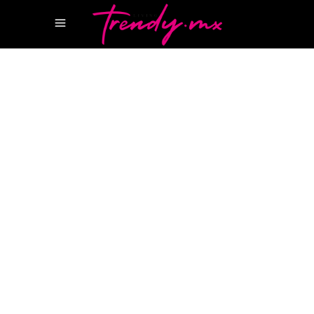
11 FEBRERO, 2026
TASTE
ATLANTIS
ATLANTIS THE PALM
ITHAA
MALDIVAS
ITHAA UNDERSEA
RESTAURANT
OSSIANO DUBÁI
OSSIANO