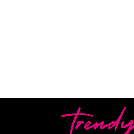
personal
En alianza con Fox Sports y BBVA Bancomer, 
te ayuda a medir tu sostenibilidad personal de
pilares: personas, planeta y prosperidad
READ MORE
By
Editorial Living Trendy