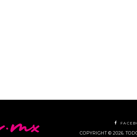
nace Persus la nueva app que
 acuerdo a tres grandes
FACE
COPYRIGHT © 2026. TO