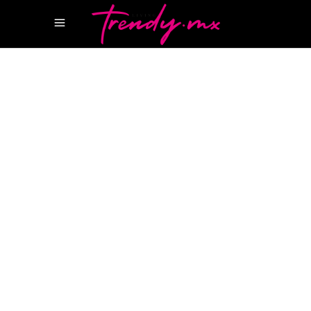
15 AGOSTO, 2022
TASTE
MARRIOT MEXICO CITY
MARRIOT
POLANCO
RESTAURANTE MIGRANTE
Suite Presidencial de JW