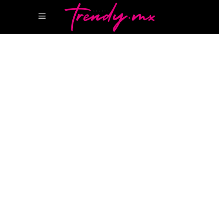
27 JUNIO, 2022
WELLNESS
BITTER MANDARIN COLOGNE
GREY
DIOR
GREY DIOR PARFUM
JO