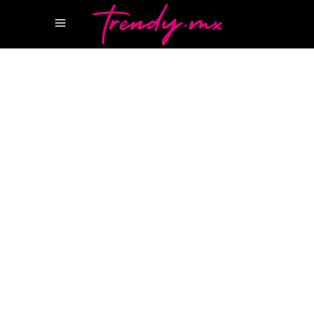
27 JUNIO, 2022
WELLNESS
BITTER MANDARIN COLOGNE
GREY
DIOR
GREY DIOR PARFUM
JO