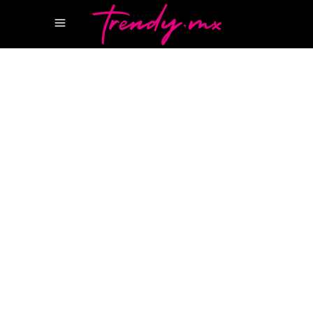
19 ABRIL, 2022
STYLE
MONTBLANC GLACIER
REVISTA
CANCUN
REVISTA LUJO
REVISTA MODA
Montblanc Glacier, un