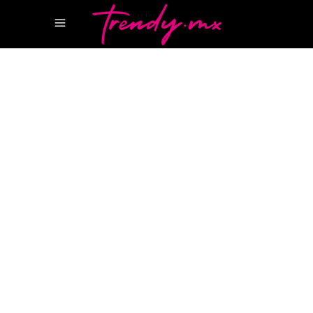
22 AGOSTO, 2024
HAPPENINGS
MONTBLANC CANCUN
MONTBLANC LA ISLA
CANCÚN
MONTBLANC MEXICO
Montblanc inaugura su