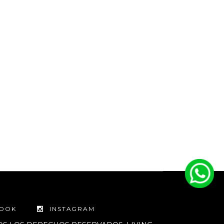
BOOK
INSTAGRAM