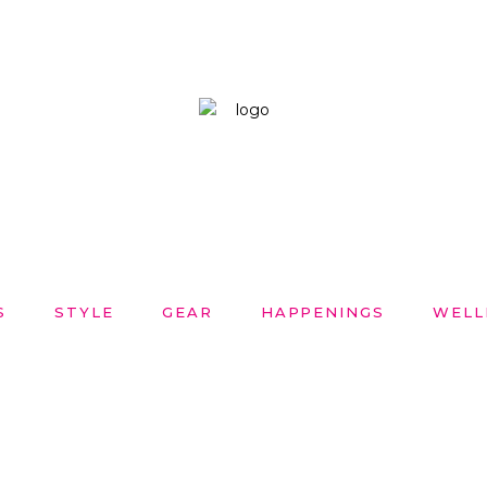
S
STYLE
GEAR
HAPPENINGS
WELL
12 ABRIL, 2022
SIN CATEGORÍA