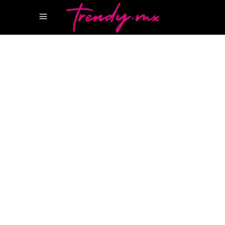
6 FEBRERO, 2023
HAPPENINGS
PEGASUS
PEGASUS YATE
REVISTA
CANCUN
REVISTA LUJO
Así es el primer