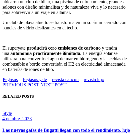
ubicaron un club de billar, una piscina de entrenamiento, grandes
salones con diseño minimalista y de naturaleza viva y lo necesario
para sobrevivir a un viaje en altamar.
Un club de playa abierto se transforma en un solárium cerrado con
paneles de vidrio deslizantes en el techo.
El superyate
producirá cero emisiones de carbono
y tendrá
una
autonomía prácticamente ilimitada
. La energía solar se
utilizará para convertir el agua de mar en hidrógeno y las celdas de
combustible a bordo convertirán el H2 en electricidad almacenada
en baterías de iones de litio.
Pegasus
Pegasus yate
revista cancun
revista lujo
PREVIOUS POST
NEXT POST
RELATED POSTS
Style
4 octubre, 2023
Las nuevas gafas de Bugatti llegan con todo el rendimiento, lujo