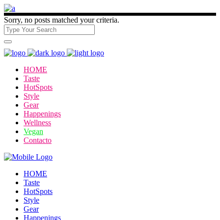
Sorry, no posts matched your criteria.
HOME
Taste
HotSpots
Style
Gear
Happenings
Wellness
Vegan
Contacto
HOME
Taste
HotSpots
Style
Gear
Happenings