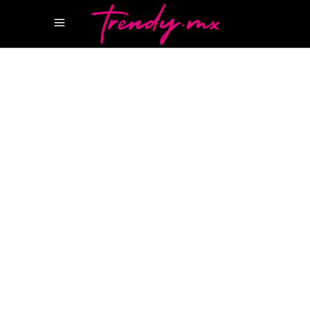
19 OCTUBRE, 2022
HAPPENINGS
PINK PP
PINK PP VALENTINO
PINK
VALENTINO
PINK VALENTINO
PANTONE
REVISTA CANCUN
REVISTA