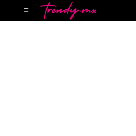
22 MAYO, 2023
TASTE
ESPRESSO MARTINI
PORTAL LUJO
REVISTA
LIFESTYLE
REVISTA LUJO
REVISTA
TRENDY