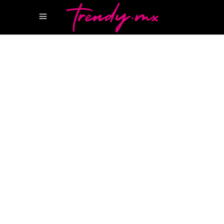
21 FEBRERO, 2022
HAPPENINGS
ANDREA BOCELLI RIVIERA MAYA
LUXURY
AVENUE
MARINA BUSINESS
MARINA
BUSINESS PUERTO CANCUN
PLAYA MAROMA
BEACH CLUB
PUERTO CANCÚN