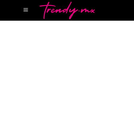
17 ENERO, 2025
GEAR
REALME
REALME 14 PRO SERIES
VALEUR
DESIGNERS