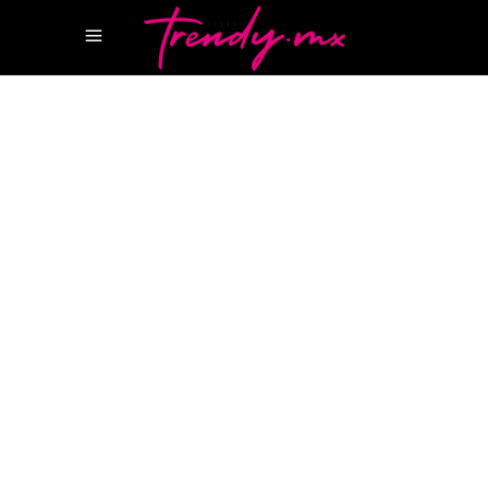
7 SEPTIEMBRE, 2022
STYLE
BULGARI OCTO SEJIMA
RELOJ
BULGARI
REVISTA CANCUN
REVISTA
LIFESTYLE