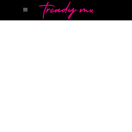
14 OCTUBRE, 2022
TASTE
NIZUC RESORT & SPA
RESTAURANTE
INDOCHINE
REVISTA CANCUN
Festival Diwali: el evento