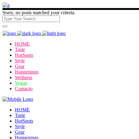
Sorry, no posts matched your criteria.
HOME
Taste
HotSpots
Style
Gear
Happenings
Wellness
Vegan
Contacto
HOME
Taste
HotSpots
Style
Gear
Happenings