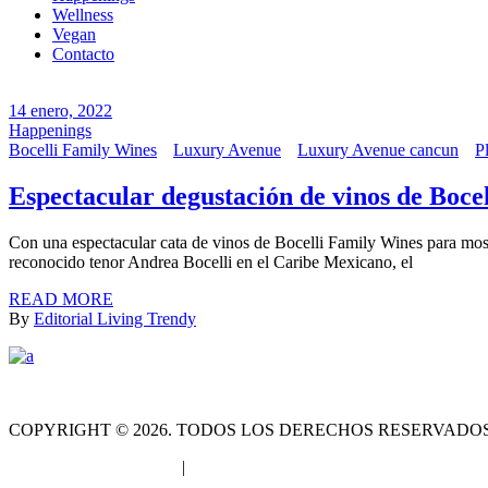
Wellness
Vegan
Contacto
14 enero, 2022
Happenings
Bocelli Family Wines
Luxury Avenue
Luxury Avenue cancun
P
Espectacular degustación de vinos de Boce
Con una espectacular cata de vinos de Bocelli Family Wines para mostra
reconocido tenor Andrea Bocelli en el Caribe Mexicano, el
READ MORE
By
Editorial Living Trendy
FACEBOOK
INSTAGRAM
COPYRIGHT © 2026. TODOS LOS DERECHOS RESERVADOS
Términos y Condiciones
|
Aviso de Privacidad