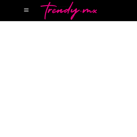
5 ENERO, 2022
STYLE
JACQUEMUS
REVISTA CANCUN
REVISTA
LIFESTYLE
REVITA LUJO