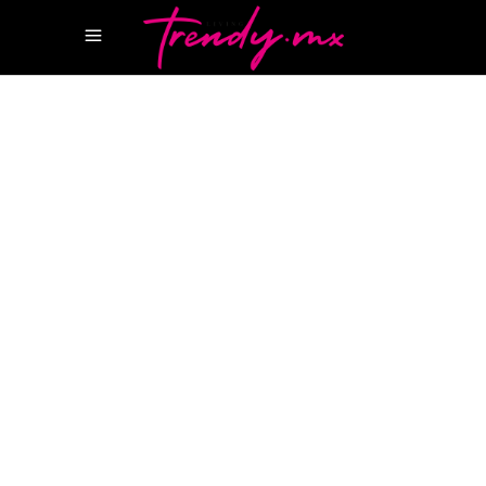
17 MARZO, 2026
STYLE
98ª EDICIÓN DE LOS PREMIOS DE LA
ACADEMIA
ECLETTICA BVLGARI
OSCARS