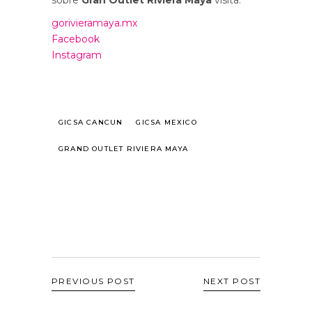
sobre
Gran Outlet Riviera Maya
visita:
gorivieramaya.mx
Facebook
Instagram
GICSA CANCUN
GICSA MEXICO
GRAND OUTLET RIVIERA MAYA
PREVIOUS POST
NEXT POST