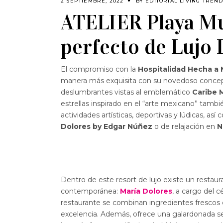
2 SEPTIEMBRE, 2022
BY
EDITORIAL LIVING TREN
ATELIER Playa Mu
perfecto de Lujo 
El compromiso con la
Hospitalidad Hecha a
manera más exquisita con su novedoso conce
deslumbrantes vistas al emblemático
Caribe 
estrellas inspirado en el “arte mexicano” tam
actividades artísticas, deportivas y lúdicas, as
Dolores by Edgar Núñez
o de relajación en
N
Dentro de este resort de lujo existe un resta
contemporánea:
María Dolores
, a cargo del 
restaurante se combinan ingredientes frescos 
excelencia. Además, ofrece una galardonada 