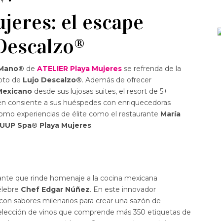
DY
jeres: el escape
Descalzo®
 Mano®
de
ATELIER Playa Mujeres
se refrenda de la
pto de
Lujo Descalzo®
. Además de ofrecer
Mexicano
desde sus lujosas suites, el resort de 5+
bién consiente a sus huéspedes con enriquecedoras
í como experiencias de élite como el restaurante
María
UUP Spa® Playa Mujeres
.
urante que rinde homenaje a la cocina mexicana
célebre
Chef Edgar Núñez
. En este innovador
con sabores milenarios para crear una sazón de
selección de vinos que comprende más 350 etiquetas de