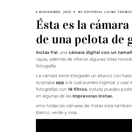
6 NOVIEMBRE, 2023
BY
EDITORIAL LIVING TREND
Ésta es la cámara
de una pelota de 
Instax Pal
, una
cámara digital con un tam
vayas, además de ofrecer algunas otras nove
fotografía.
La cámara tiene integrado un altavoz con hast
su propia
app
a la cual puedes ingresar y usar 
fotografías con
18 filtros
, incluso puedes poste
en algunas de las
impresoras Instax.
omo todas las cámaras de Instax esta también
blanco, verde y rosa.