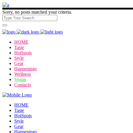
Sorry, no posts matched your criteria.
HOME
Taste
HotSpots
Style
Gear
Happenings
Wellness
Vegan
Contacto
HOME
Taste
HotSpots
Style
Gear
Happenings