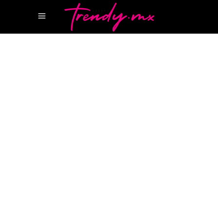
12 AGOSTO, 2024
HAPPENINGS
CHEF ADRIÁN HERRERA
CHEF ZAHIE
TÉLLEZ
GUÍA MICHELIN MEXICO
MÁSTER
CHEF MEXICO
MOON PALACE ARENA
MOON