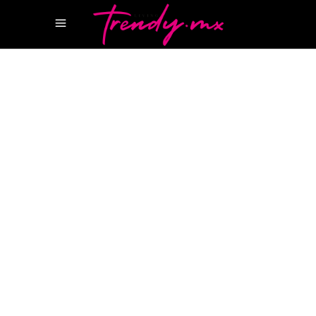
12 AGOSTO, 2024
HAPPENINGS
CHEF ADRIÁN HERRERA
CHEF ZAHIE
TÉLLEZ
GUÍA MICHELIN MEXICO
MÁSTER
CHEF MEXICO
MOON PALACE ARENA
MOON