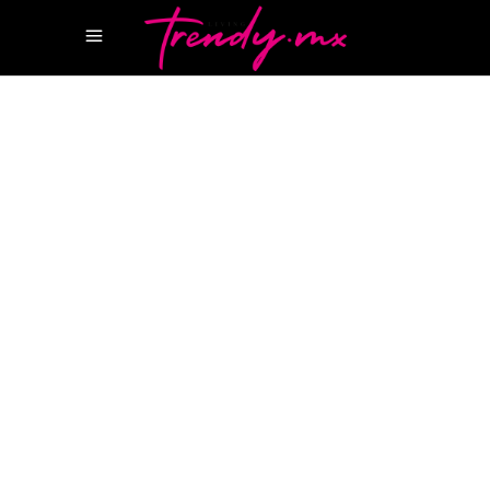
17 MARZO, 2022
HOTSPOTS
MAYAKOBA
MAYAKOBA RESORT
ROSEWOOD
MAYAKOBA
THE FOUNDER’S VILLA
The Founder’s Villa, una