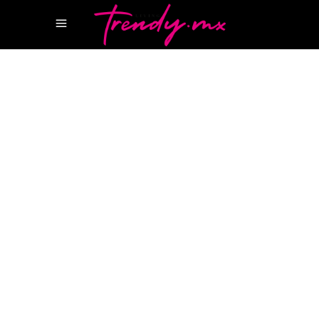
10 ABRIL, 2024
STYLE
GIGI HADID MIU MIU
LIVING TRENDY
MIU
MIU