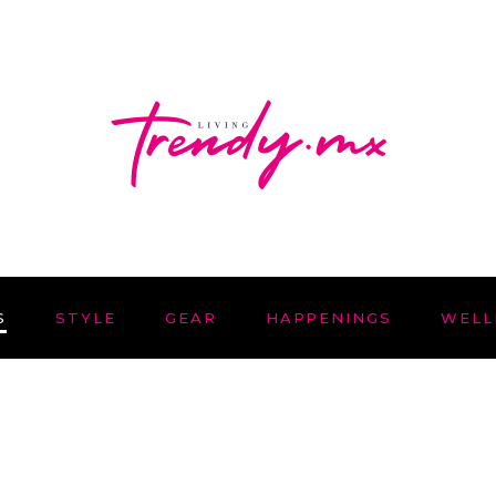
S
STYLE
GEAR
HAPPENINGS
WELL
25 NOVIEMBRE, 2024
HOTSPOT