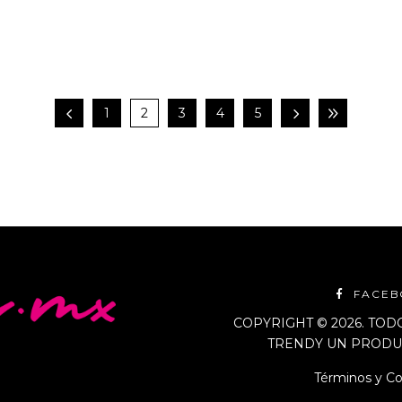
By
Editorial Living Trendy
1
2
3
4
5
FACE
COPYRIGHT © 2026. TO
TRENDY UN PRODUC
Términos y Co