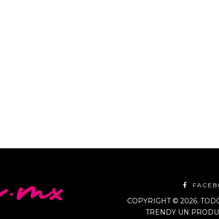
3 como director creativo de
reinventarse y encontrar
época a sus creaciones. Su más
FACE
COPYRIGHT © 2026. TO
TRENDY UN PRODUC