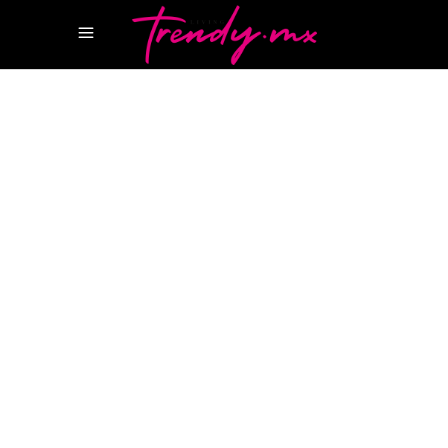
20 MAYO, 2024
HAPPENINGS
GUÍA MICHELIN
GUÍA MICHELIN
2024
TAQUERÍA EL CALIFA DE LEÓN
Ésta taquería de Cdmx