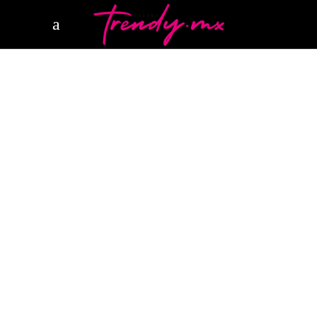
19 NOVIEMBRE, 2025
STYLE
,
VEGAN
FEVVERS
STELLA MCCARTNEY
Así es “Fevvers”, la