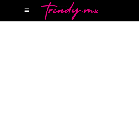
20 ENERO, 2026
HAPPENINGS
VALENTINO GARAVANI
VALENTINO ROMA
Valentino Garavani: El