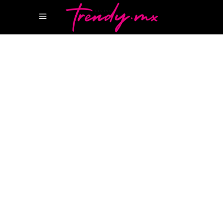
17 ENERO, 2026
ACTUALIDAD
,
HAPPENINGS
LIVING TRENDY
¿Por qué todo tu feed